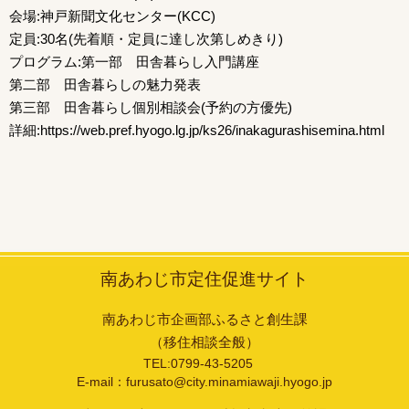
会場:神戸新聞文化センター(KCC)
定員:30名(先着順・定員に達し次第しめきり)
プログラム:第一部 田舎暮らし入門講座
第二部 田舎暮らしの魅力発表
第三部 田舎暮らし個別相談会(予約の方優先)
詳細:https://web.pref.hyogo.lg.jp/ks26/inakagurashisemina.html
南あわじ市定住促進サイト
南あわじ市企画部ふるさと創生課
（移住相談全般）
TEL:0799-43-5205
E-mail：furusato@city.minamiawaji.hyogo.jp