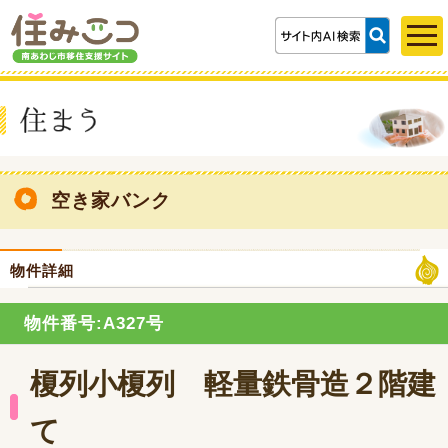
空き家バンク
物件詳細
物件番号:A327号
榎列小榎列 軽量鉄骨造２階建
て