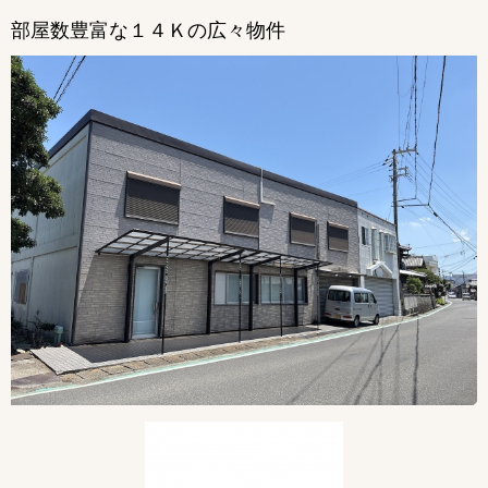
部屋数豊富な１４Ｋの広々物件