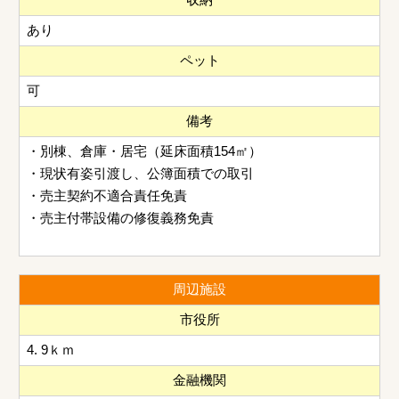
あり
ペット
可
備考
・別棟、倉庫・居宅（延床面積154㎡）
・現状有姿引渡し、公簿面積での取引
・売主契約不適合責任免責
・売主付帯設備の修復義務免責
周辺施設
市役所
4. 9ｋｍ
金融機関