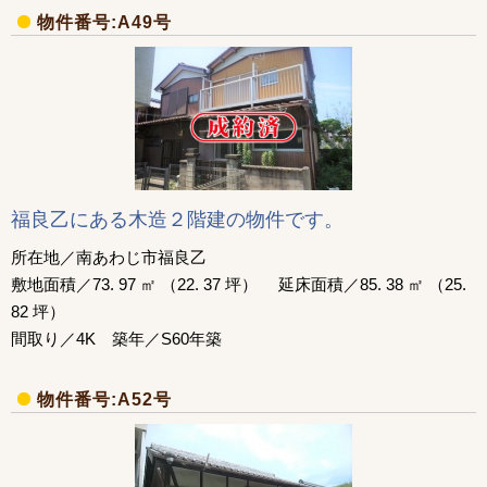
物件番号:A49号
福良乙にある木造２階建の物件です。
所在地／南あわじ市福良乙
敷地面積／73. 97 ㎡ （22. 37 坪） 延床面積／85. 38 ㎡ （25.
82 坪）
間取り／4K 築年／S60年築
物件番号:A52号