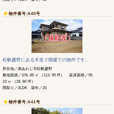
物件番号:A40号
松帆慶野にある木造２階建ての物件です。
所在地／南あわじ市松帆慶野
敷地面積／376. 85 ㎡ （113. 99 坪） 延床面積／95.
23 ㎡ （28. 80 坪）
間取り／3LDK 築年／20
物件番号:A41号