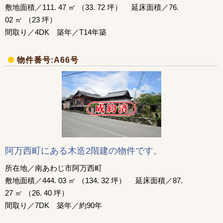
敷地面積／111. 47 ㎡ （33. 72 坪） 延床面積／76.
02 ㎡ （23 坪）
間取り／4DK 築年／T14年築
物件番号:A66号
阿万西町にある木造2階建の物件です。
所在地／南あわじ市阿万西町
敷地面積／444. 03 ㎡ （134. 32 坪） 延床面積／87.
27 ㎡ （26. 40 坪）
間取り／7DK 築年／約90年