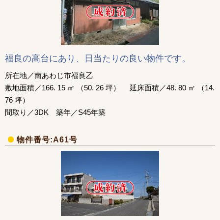
福良の高台にあり、日当たりの良い物件です。
所在地／南あわじ市福良乙
敷地面積／166. 15 ㎡ （50. 26 坪） 延床面積／48. 80 ㎡ （14.
76 坪）
間取り／3DK 築年／S45年築
物件番号:A61号