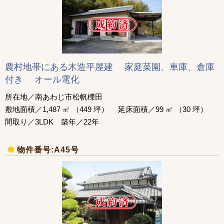
農村地帯にある木造平屋建 家庭菜園、車庫、倉庫
付き オール電化
所在地／南あわじ市松帆櫟田
敷地面積／1,487 ㎡ （449 坪） 延床面積／99 ㎡ （30 坪）
間取り／3LDK 築年／22年
物件番号:A45号