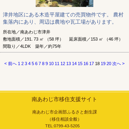
津井地区にある木造平屋建ての売買物件です。 農村
集落内にあり、周辺は農地や瓦工場があります。
所在地／南あわじ市津井
敷地面積／191. 73 ㎡ （58 坪） 延床面積／153 ㎡ （46 坪）
間取り／4LDK 築年／約75年
< 前へ
1
2
3
4
5
6
7
8
9
10
11
12
13
14
15
16
17
18
19
20
次へ >
南あわじ市移住支援サイト
南あわじ市企画部ふるさと創生課
（移住相談全般）
TEL:0799-43-5205