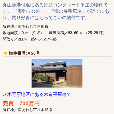
丸山漁港付近にある鉄筋コンクリート平屋の物件で
す。 『海釣り公園』、『海の展望広場』が近くにあ
り、釣り好きにはもってこいの物件です。
所在地／南あわじ市阿那賀
敷地面積／0 ㎡ （0 坪） 延床面積／83. 60 ㎡ （25. 28 坪）
間取り／2LDK 築年／S57年築
物件番号:A50号
八木野原地区にある木造平屋建て
売買 700万円
所在地／南あわじ市八木野原