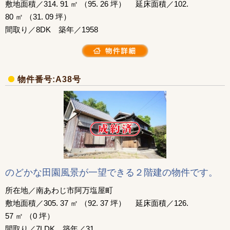
敷地面積／314. 91 ㎡ （95. 26 坪） 延床面積／102.
80 ㎡ （31. 09 坪）
間取り／8DK 築年／1958
物件番号:A38号
のどかな田園風景が一望できる２階建の物件です。
所在地／南あわじ市阿万塩屋町
敷地面積／305. 37 ㎡ （92. 37 坪） 延床面積／126.
57 ㎡ （0 坪）
間取り／7LDK 築年／31